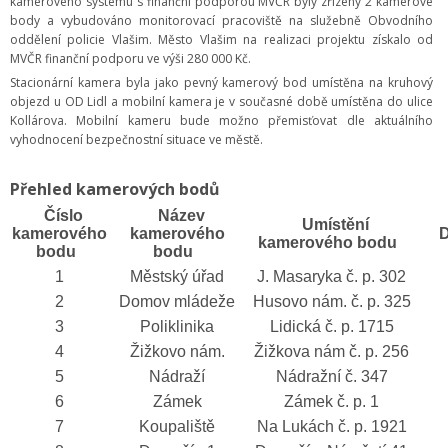
kamerového systému s finanční podporou MVČR byly zřízeny 2 kamerové
body a vybudováno monitorovací pracoviště na služebně Obvodního
oddělení policie Vlašim. Město Vlašim na realizaci projektu získalo od
MVČR finanční podporu ve výši 280 000 Kč.
Stacionární kamera byla jako pevný kamerový bod umístěna na kruhový
objezd u OD Lidl a mobilní kamera je v současné době umístěna do ulice
Kollárova. Mobilní kameru bude možno přemisťovat dle aktuálního
vyhodnocení bezpečnostní situace ve městě.
Přehled kamerových bodů
Číslo
Název
Umístění
kamerového
kamerového
D
kamerového bodu
bodu
bodu
1
Městský úřad
J. Masaryka č. p. 302
2
Domov mládeže
Husovo nám. č. p. 325
3
Poliklinika
Lidická č. p. 1715
4
Žižkovo nám.
Žižkova nám č. p. 256
5
Nádraží
Nádražní č. 347
6
Zámek
Zámek č. p. 1
7
Koupaliště
Na Lukách č. p. 1921