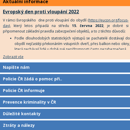
Aktuální informace
úterý 22. února 2022 ve 12 hodin. Na tento okamžik upozorní také
majáky policejních vozů, které se rozsvítí před služebnami po celé
Evropský den proti vloupání 2022
republice.
V rámci Evropského dne proti vloupání do obydlí (
https://eucpn.org/focus-
day
), který letos připadá na středu
15. června 2022
, je dobré si
připomenout základní pravidla zabezpečení objektů, a to z těchto důvodů:
Podle dlouhodobých statistických výstupů se pachatelé dostávají do
obydlí nejčastěji překonáním vstupních dveří, přes balkon nebo okny,
která nechávají lidé v době své nepřítomnosti často nezabezpečená.
K nezvané návštěvě mnohdy napomáhá právě ponechání otevřené
Zobrazit vše
okenní ventilace či mikro ventilace. Vloupání se do obydlí a jeho
vykradení přes mikro ventilaci může pachateli trvat kolem jedné
Napište nám
minuty.
Policie ČR žádá o pomoc při..
Policie ČR informuje
Prevence kriminality v ČR
Důležité kontakty
Ztráty a nálezy