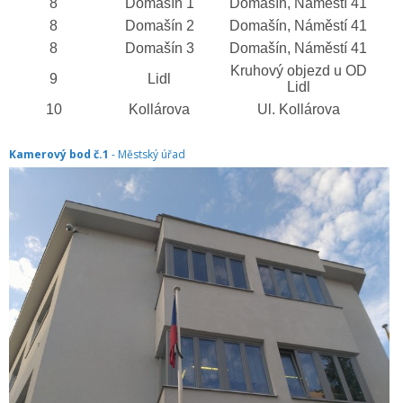
8
Domašín 1
Domašín, Náměstí 41
8
Domašín 2
Domašín, Náměstí 41
8
Domašín 3
Domašín, Náměstí 41
Kruhový objezd u OD
9
Lidl
Lidl
10
Kollárova
Ul. Kollárova
Kamerový bod č.1
- Městský úřad