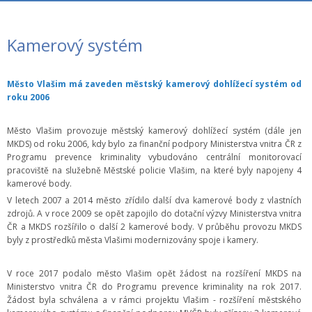
Kamerový systém
Město Vlašim má zaveden městský kamerový dohlížecí systém od
roku 2006
Město Vlašim provozuje městský kamerový dohlížecí systém (dále jen
MKDS) od roku 2006, kdy bylo za finanční podpory Ministerstva vnitra ČR z
Programu prevence kriminality vybudováno centrální monitorovací
pracoviště na služebně Městské policie Vlašim, na které byly napojeny 4
kamerové body.
V letech 2007 a 2014 město zřídilo další dva kamerové body z vlastních
zdrojů. A v roce 2009 se opět zapojilo do dotační výzvy Ministerstva vnitra
ČR a MKDS rozšířilo o další 2 kamerové body. V průběhu provozu MKDS
byly z prostředků města Vlašimi modernizovány spoje i kamery.
V roce 2017 podalo město Vlašim opět žádost na rozšíření MKDS na
Ministerstvo vnitra ČR do Programu prevence kriminality na rok 2017.
Žádost byla schválena a v rámci projektu Vlašim - rozšíření městského