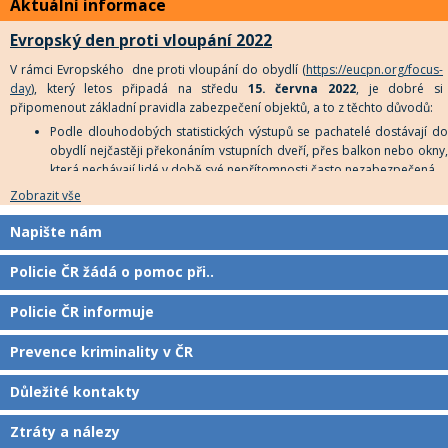
Aktuální informace
úterý 22. února 2022 ve 12 hodin. Na tento okamžik upozorní také
majáky policejních vozů, které se rozsvítí před služebnami po celé
Evropský den proti vloupání 2022
republice.
V rámci Evropského dne proti vloupání do obydlí (
https://eucpn.org/focus-
day
), který letos připadá na středu
15. června 2022
, je dobré si
připomenout základní pravidla zabezpečení objektů, a to z těchto důvodů:
Podle dlouhodobých statistických výstupů se pachatelé dostávají do
obydlí nejčastěji překonáním vstupních dveří, přes balkon nebo okny,
která nechávají lidé v době své nepřítomnosti často nezabezpečená.
K nezvané návštěvě mnohdy napomáhá právě ponechání otevřené
Zobrazit vše
okenní ventilace či mikro ventilace. Vloupání se do obydlí a jeho
vykradení přes mikro ventilaci může pachateli trvat kolem jedné
Napište nám
minuty.
Policie ČR žádá o pomoc při..
Policie ČR informuje
Prevence kriminality v ČR
Důležité kontakty
Ztráty a nálezy