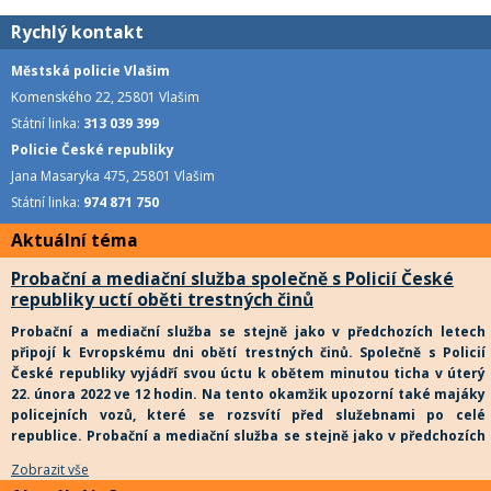
Rychlý kontakt
Městská policie Vlašim
Komenského 22, 25801 Vlašim
Státní linka:
313 039 399
Policie České republiky
Jana Masaryka 475, 25801 Vlašim
Státní linka:
974 871 750
Aktuální téma
Probační a mediační služba společně s Policií České
republiky uctí oběti trestných činů
Probační a mediační služba se stejně jako v předchozích letech
připojí k Evropskému dni obětí trestných činů. Společně s Policií
České republiky vyjádří svou úctu k obětem minutou ticha v úterý
22. února 2022 ve 12 hodin. Na tento okamžik upozorní také majáky
policejních vozů, které se rozsvítí před služebnami po celé
republice.
Probační a mediační služba se stejně jako v předchozích
letech připojí k Evropskému dni obětí trestných činů. Společně s
Zobrazit vše
Policií České republiky vyjádří svou úctu k obětem minutou ticha v