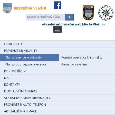
Pole
-
oficiální informační web Města Vlašimi
zadejte
vyhledávaný
výraz
O PROJEKTU
PREVENCE KRIMINALITY
Plán prevence kriminality
Komise prevence kriminality
Plán protidrogové prevence
Kamerový systém
KRIZOVÉ ŘÍZENÍ
IZS
KONTAKTY
DOPRAVNÍ INFORMACE
STATISTIKY A MAPY KRIMINALITY
PROVĚŘTE SI AUTO, TELEFON
AKTUÁLNÍ INFORMACE