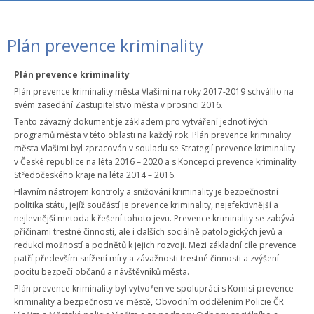
Plán prevence kriminality
Plán prevence kriminality
Plán prevence kriminality města Vlašimi na roky 2017-2019 schválilo na
svém zasedání Zastupitelstvo města v prosinci 2016.
Tento závazný dokument je základem pro vytváření jednotlivých
programů města v této oblasti na každý rok. Plán prevence kriminality
města Vlašimi byl zpracován v souladu se Strategií prevence kriminality
v České republice na léta 2016 – 2020 a s Koncepcí prevence kriminality
Středočeského kraje na léta 2014 – 2016.
Hlavním nástrojem kontroly a snižování kriminality je bezpečnostní
politika státu, jejíž součástí je prevence kriminality, nejefektivnější a
nejlevnější metoda k řešení tohoto jevu. Prevence kriminality se zabývá
příčinami trestné činnosti, ale i dalších sociálně patologických jevů a
redukcí možností a podnětů k jejich rozvoji. Mezi základní cíle prevence
patří především snížení míry a závažnosti trestné činnosti a zvýšení
pocitu bezpečí občanů a návštěvníků města.
Plán prevence kriminality byl vytvořen ve spolupráci s Komisí prevence
kriminality a bezpečnosti ve městě, Obvodním oddělením Policie ČR