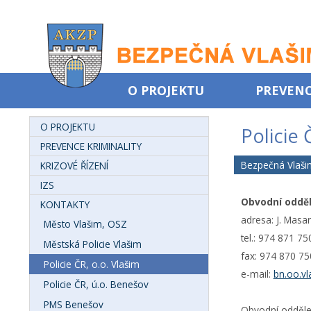
O PROJEKTU
PREVENC
O PROJEKTU
Policie 
PREVENCE KRIMINALITY
Bezpečná Vlaši
KRIZOVÉ ŘÍZENÍ
IZS
Obvodní odděl
KONTAKTY
adresa: J. Masa
Město Vlašim, OSZ
tel.: 974 871 7
Městská Policie Vlašim
fax: 974 870 7
Policie ČR, o.o. Vlašim
e-mail:
bn.oo.vl
Policie ČR, ú.o. Benešov
PMS Benešov
Obvodní oddělen