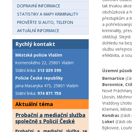
DOPRAVNÍ INFORMACE
tak trvalou akc
obchůzková a hl
STATISTIKY A MAPY KRIMINALITY
přestupkům a tr
PROVĚŘTE SI AUTO, TELEFON
a pohřešovaných
AKTUÁLNÍ INFORMACE
kriminality, př
obtěžují. Stejně
dohledu na bezp
Rychlý kontakt
službu veřejnos
Městská policie Vlašim
efektivita, a so
Komenského 22, 25801 Vlašim
Státní linka:
313 039 399
Územní působn
Policie České republiky
Bernartice
(čás
Borovnice
,
Ct
Jana Masaryka 475, 25801 Vlašim
Nové Práchňany,
Státní linka:
974 871 750
Lbosín, Měchno
Vraždovy Lhotic
Aktuální téma
Křemení, Měste
Probační a mediační služba
Kondrac
(části
společně s Policií České
Loket
(části o
republiky uctí oběti
Býkovice, Louňo
Probační a mediační služba se