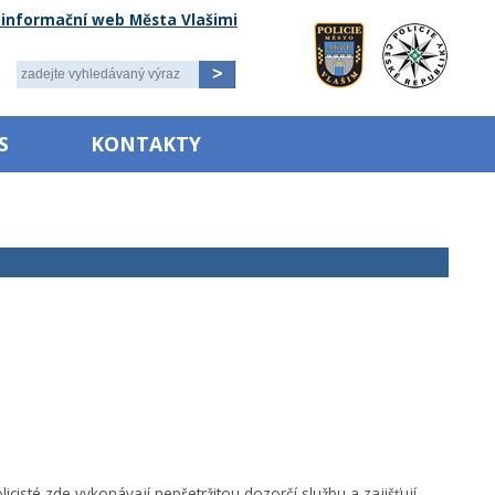
í informační web Města Vlašimi
Pole
-
zadejte
S
vyhledávaný
KONTAKTY
výraz
cisté zde vykonávají nepřetržitou dozorčí službu a zajišťují