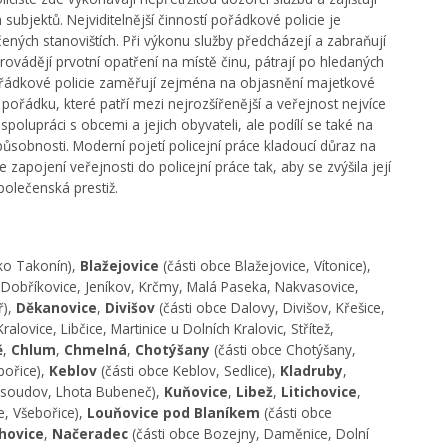
bjektů. Nejviditelnější činností pořádkové policie je
ných stanovištích. Při výkonu služby předcházejí a zabraňují
rovádějí prvotní opatření na místě činu, pátrají po hledaných
pořádkové policie zaměřují zejména na objasnění majetkové
ořádku, které patří mezi nejrozšířenější a veřejnost nejvíce
polupráci s obcemi a jejich obyvateli, ale podílí se také na
obnosti. Moderní pojetí policejní práce kladoucí důraz na
pojení veřejnosti do policejní práce tak, aby se zvýšila její
společenská prestiž.
sko Takonín),
Blažejovice
(části obce Blažejovice, Vítonice),
í, Dobříkovice, Jeníkov, Krčmy, Malá Paseka, Nakvasovice,
ř),
Děkanovice
,
Divišov
(části obce Dalovy, Divišov, Křešice,
ralovice, Libčice, Martinice u Dolních Kralovic, Střítež,
ě
,
Chlum
,
Chmelná
,
Chotýšany
(části obce Chotýšany,
bořice),
Keblov
(části obce Keblov, Sedlice),
Kladruby
,
řivsoudov, Lhota Bubeneč),
Kuňovice
,
Libež
,
Litichovice
,
e, Všebořice),
Louňovice pod Blaníkem
(části obce
hovice
,
Načeradec
(části obce Bozejny, Daměnice, Dolní