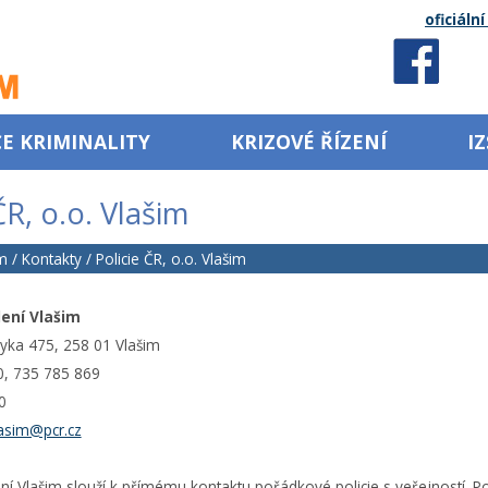
oficiáln
E KRIMINALITY
KRIZOVÉ ŘÍZENÍ
IZ
ČR, o.o. Vlašim
m
/
Kontakty
/ Policie ČR, o.o. Vlašim
ení Vlašim
ryka 475, 258 01 Vlašim
50, 735 785 869
50
asim@pcr.cz
í Vlašim slouží k přímému kontaktu pořádkové policie s veřejností. Poli