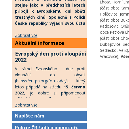
trestných činů
Lhota, Horní Lho
stejně jako v předchozích letech
(části obce Kam
připojí k Evropskému dni obětí
Holčovice, Jemn
trestných činů. Společně s Policií
(části obce Buk
České republiky vyjádří svou úctu
Radošovic, Onšo
k obětem minutou ticha v úterý
obce Petrova Lh
22. února 2022 ve 12 hodin. Na
Zobrazit vše
(části obce Cho
tento okamžik upozorní také
Aktuální informace
Dubějovice, Se
majáky policejních vozů, které se
Sedlečko, Veliš)
Evropský den proti vloupání
rozsvítí před služebnami po celé
Vracovice),
Vše
2022
republice.
Probační a mediační
služba se stejně jako v
V rámci Evropského dne proti
předchozích letech připojí k
vloupání do obydlí
Evropskému dni obětí trestných
(
https://eucpn.org/focus-day
), který
činů. Společně s Policií České
letos připadá na středu
15. června
republiky vyjádří svou úctu k
2022
, je dobré si připomenout
obětem minutou ticha v úterý 22.
základní pravidla zabezpečení
února 2022 ve 12 hodin. Na tento
objektů, a to z těchto důvodů:
Zobrazit vše
okamžik upozorní také majáky
Podle dlouhodobých statistických
policejních vozů, které se rozsvítí
Napište nám
výstupů se pachatelé dostávají
před služebnami po celé
do obydlí nejčastěji překonáním
republice.
Policie ČR žádá o pomoc při..