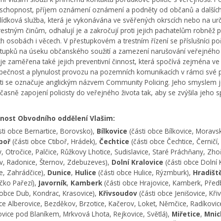
eschopnost, příjem oznámení oznámení a podněty od občanů a dalších su
ídková služba, která je vykonávána ve svěřených okrscích nebo na urče
estným činům, odhalují je a zakročují proti jejich pachatelům robněž p
 osobách i věcech. V přestupkovém a trestním řízení se příslušníci 
estupků na úseku občanského soužití a zamezení narušování veřejného p
 je zaměřena také jejich preventivní činnost, která spočívá zejména ve s
ečnost a plynulost provozu na pozemních komunikacích v rámci své půs
ti se označuje anglickým názvem Community Policing. Jeho smyslem je za
učasně zapojení policisty do veřejného života tak, aby se zvýšila jeho 
ost Obvodního oddělení Vlašim:
ti obce Bernartice, Borovsko),
Bílkovice
(části obce Bílkovice, Morav
iboř
(části obce Ctiboř, Hrádek),
Čechtice
(části obce Čechtice, Černič
 Otročice, Palčice, Růžkovy Lhotice, Sudislavice, Staré Práchňany, Zho
v, Radonice, Šternov, Zdebuzeves),
Dolní Kralovice
(části obce Dolní K
e, Zahrádčice),
Dunice
,
Hulice
(části obce Hulice, Rýzmburk),
Hradišt
čko Pařezí),
Javorník
,
Kamberk
(části obce Hrajovice, Kamberk, Před
 obce Dub, Kondrac, Krasovice),
Křivsoudov
(části obce Jenišovice, K
bce Alberovice, Bezděkov, Brzotice, Kačerov, Loket, Němčice, Radíkovic
vice pod Blaníkem, Mrkvová Lhota, Rejkovice, Světlá),
Miřetice
,
Mnic