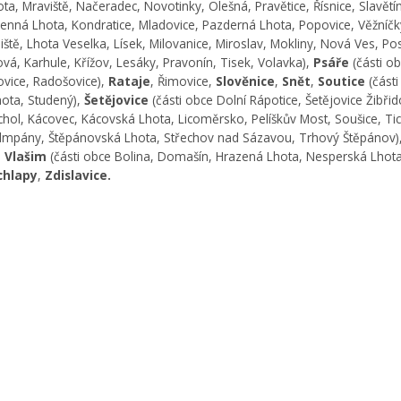
ta, Mraviště, Načeradec, Novotinky, Olešná, Pravětice, Řísnice, Slavětí
enná Lhota, Kondratice, Mladovice, Pazderná Lhota, Popovice, Věžníčk
iště, Lhota Veselka, Lísek, Milovanice, Miroslav, Mokliny, Nová Ves, Po
ová, Karhule, Křížov, Lesáky, Pravonín, Tisek, Volavka),
Psáře
(části o
vice, Radošovice),
Rataje
, Řimovice,
Slověnice
,
Snět
,
Soutice
(část
ota, Studený),
Šetějovice
(části obce Dolní Rápotice, Šetějovice Žibřid
chol, Kácovec, Kácovská Lhota, Licoměrsko, Pelíškův Most, Soušice, Ti
dmpány, Štěpánovská Lhota, Střechov nad Sázavou, Trhový Štěpánov)
,
Vlašim
(části obce Bolina, Domašín, Hrazená Lhota, Nesperská Lhota
chlapy
,
Zdislavice.