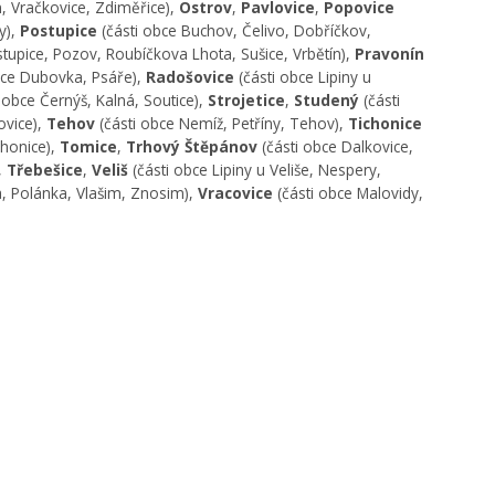
n, Vračkovice, Zdiměřice),
Ostrov
,
Pavlovice
,
Popovice
y),
Postupice
(části obce Buchov, Čelivo, Dobříčkov,
stupice, Pozov, Roubíčkova Lhota, Sušice, Vrbětín),
Pravonín
bce Dubovka, Psáře),
Radošovice
(části obce Lipiny u
i obce Černýš, Kalná, Soutice),
Strojetice
,
Studený
(části
ovice),
Tehov
(části obce Nemíž, Petříny, Tehov),
Tichonice
chonice),
Tomice
,
Trhový Štěpánov
(části obce Dalkovice,
,
Třebešice
,
Veliš
(části obce Lipiny u Veliše, Nespery,
, Polánka, Vlašim, Znosim),
Vracovice
(části obce Malovidy,