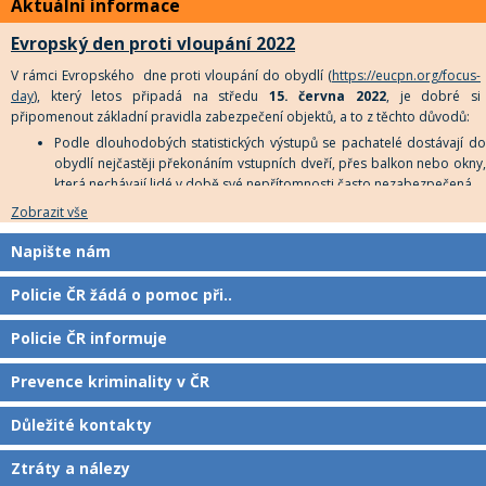
Aktuální informace
úterý 22. února 2022 ve 12 hodin. Na tento okamžik upozorní také
majáky policejních vozů, které se rozsvítí před služebnami po celé
Evropský den proti vloupání 2022
republice.
V rámci Evropského dne proti vloupání do obydlí (
https://eucpn.org/focus-
day
), který letos připadá na středu
15. června 2022
, je dobré si
připomenout základní pravidla zabezpečení objektů, a to z těchto důvodů:
Podle dlouhodobých statistických výstupů se pachatelé dostávají do
obydlí nejčastěji překonáním vstupních dveří, přes balkon nebo okny,
která nechávají lidé v době své nepřítomnosti často nezabezpečená.
K nezvané návštěvě mnohdy napomáhá právě ponechání otevřené
Zobrazit vše
okenní ventilace či mikro ventilace. Vloupání se do obydlí a jeho
vykradení přes mikro ventilaci může pachateli trvat kolem jedné
Napište nám
minuty.
Policie ČR žádá o pomoc při..
Policie ČR informuje
Prevence kriminality v ČR
Důležité kontakty
Ztráty a nálezy