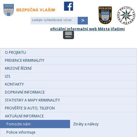
Pole
-
oficiální informační web Města Vlašimi
zadejte
vyhledávaný
výraz
O PROJEKTU
PREVENCE KRIMINALITY
KRIZOVÉ ŘÍZENÍ
IZS
KONTAKTY
DOPRAVNÍ INFORMACE
STATISTIKY A MAPY KRIMINALITY
PROVĚŘTE SI AUTO, TELEFON
AKTUÁLNÍ INFORMACE
Pomozte nám
Ztráty a nálezy
Policie informuje