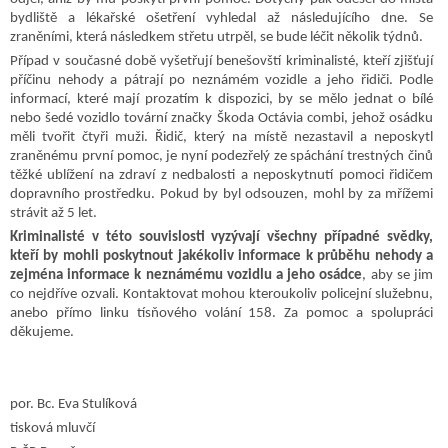
bydliště a lékařské ošetření vyhledal až následujícího dne. Se
zraněními, která následkem střetu utrpěl, se bude léčit několik týdnů.
Případ v současné době vyšetřují benešovští kriminalisté, kteří zjišťují
příčinu nehody a pátrají po neznámém vozidle a jeho řidiči. Podle
informací, které mají prozatím k dispozici, by se mělo jednat o bílé
nebo šedé vozidlo tovární značky Škoda Octávia combi, jehož osádku
měli tvořit čtyři muži. Řidič, který na místě nezastavil a neposkytl
zraněnému první pomoc, je nyní podezřelý ze spáchání trestných činů
těžké ublížení na zdraví z nedbalosti a neposkytnutí pomoci řidičem
dopravního prostředku. Pokud by byl odsouzen, mohl by za mřížemi
strávit až 5 let.
Kriminalisté v této souvislosti vyzývají všechny případné svědky,
kteří by mohli poskytnout jakékoliv informace k průběhu nehody a
zejména informace k neznámému vozidlu a jeho osádce
, aby se jim
co nejdříve ozvali. Kontaktovat mohou kteroukoliv policejní služebnu,
anebo přímo linku tísňového volání 158. Za pomoc a spolupráci
děkujeme.
por. Bc. Eva Stulíková
tisková mluvčí