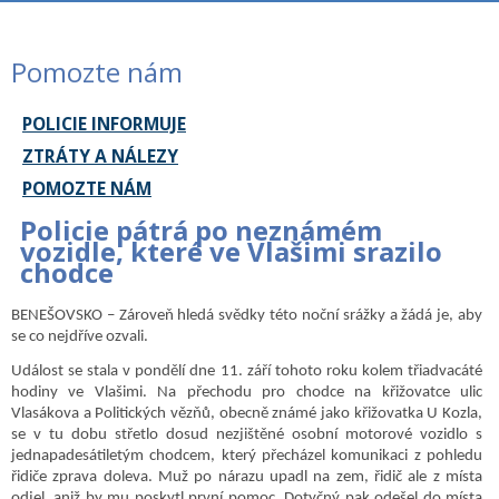
Pomozte nám
POLICIE INFORMUJE
ZTRÁTY A NÁLEZY
POMOZTE NÁM
Policie pátrá po neznámém
vozidle, které ve Vlašimi srazilo
chodce
BENEŠOVSKO – Zároveň hledá svědky této noční srážky a žádá je, aby
se co nejdříve ozvali.
Událost se stala v pondělí dne 11. září tohoto roku kolem třiadvacáté
hodiny ve Vlašimi. Na přechodu pro chodce na křižovatce ulic
Vlasákova a Politických vězňů, obecně známé jako křižovatka U Kozla,
se v tu dobu střetlo dosud nezjištěné osobní motorové vozidlo s
jednapadesátiletým chodcem, který přecházel komunikaci z pohledu
řidiče zprava doleva. Muž po nárazu upadl na zem, řidič ale z místa
odjel, aniž by mu poskytl první pomoc. Dotyčný pak odešel do místa