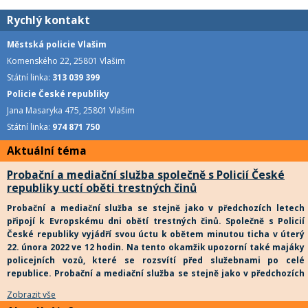
Rychlý kontakt
Městská policie Vlašim
Komenského 22, 25801 Vlašim
Státní linka:
313 039 399
Policie České republiky
Jana Masaryka 475, 25801 Vlašim
Státní linka:
974 871 750
Aktuální téma
Probační a mediační služba společně s Policií České
republiky uctí oběti trestných činů
Probační a mediační služba se stejně jako v předchozích letech
připojí k Evropskému dni obětí trestných činů. Společně s Policií
České republiky vyjádří svou úctu k obětem minutou ticha v úterý
22. února 2022 ve 12 hodin. Na tento okamžik upozorní také majáky
policejních vozů, které se rozsvítí před služebnami po celé
republice.
Probační a mediační služba se stejně jako v předchozích
letech připojí k Evropskému dni obětí trestných činů. Společně s
Zobrazit vše
Policií České republiky vyjádří svou úctu k obětem minutou ticha v