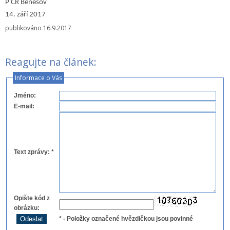
P ČR Benešov
14. září 2017
publikováno 16.9.2017
Reagujte na článek:
Informace o Vás
Jméno
:
E-mail
:
Text zprávy
:
*
Opište kód z
obrázku
:
*
- Položky označené hvězdičkou jsou povinné